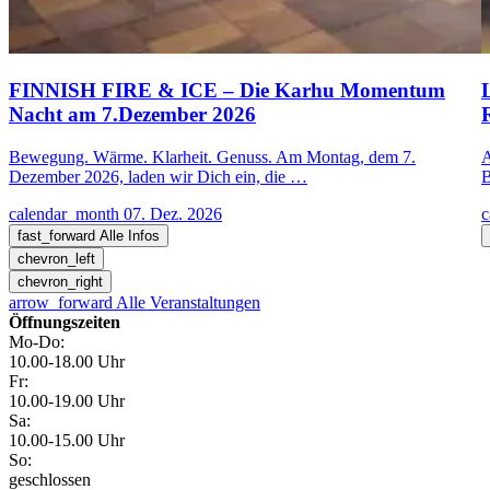
FINNISH FIRE & ICE – Die Karhu Momentum
Nacht am 7.Dezember 2026
Bewegung. Wärme. Klarheit. Genuss. Am Montag, dem 7.
A
Dezember 2026, laden wir Dich ein, die …
B
calendar_month
07. Dez. 2026
c
fast_forward
Alle Infos
chevron_left
chevron_right
arrow_forward
Alle Veranstaltungen
Öffnungszeiten
Mo-Do:
10.00-18.00 Uhr
Fr:
10.00-19.00 Uhr
Sa:
10.00-15.00 Uhr
So:
geschlossen