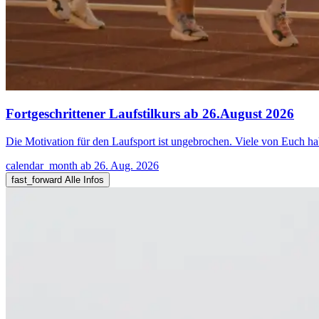
Fortgeschrittener Laufstilkurs ab 26.August 2026
Die Motivation für den Laufsport ist ungebrochen. Viele von Euch h
calendar_month
ab 26. Aug. 2026
fast_forward
Alle Infos