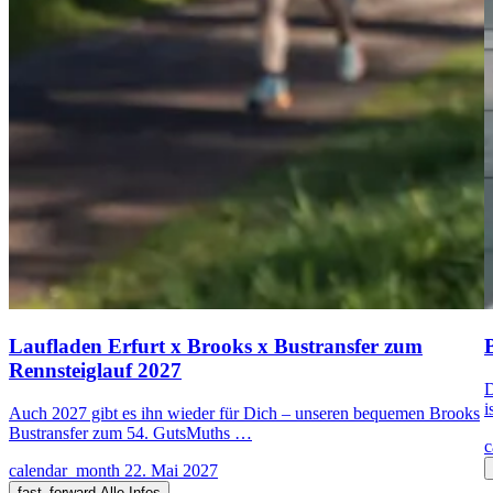
Laufladen Erfurt x Brooks x Bustransfer zum
Rennsteiglauf 2027
D
i
Auch 2027 gibt es ihn wieder für Dich – unseren bequemen Brooks
Bustransfer zum 54. GutsMuths …
c
calendar_month
22. Mai 2027
fast_forward
Alle Infos